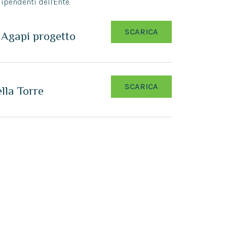
dipendenti dell'Ente.
SCARICA
a Agapi progetto
SCARICA
lla Torre