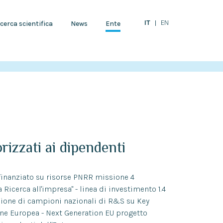
IT
EN
cerca scientifica
News
Ente
orizzati ai dipendenti
finanziato su risorse PNRR missione 4
 Ricerca all'impresa" - linea di investimento 1.4
azione di campioni nazionali di R&S su Key
one Europea - Next Generation EU progetto