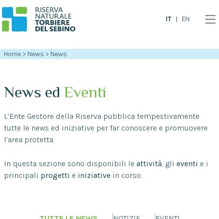
IT
EN
Home
>
News
>
News
News ed
Eventi
L’Ente Gestore della Riserva pubblica tempestivamente
tutte le news ed iniziative per far conoscere e promuovere
l’area protetta.
In questa sezione sono disponibili le
attività
, gli
eventi
e i
principali
progetti
e
iniziative
in corso.
TUTTE LE NEWS
NOTIZIE
EVENTI