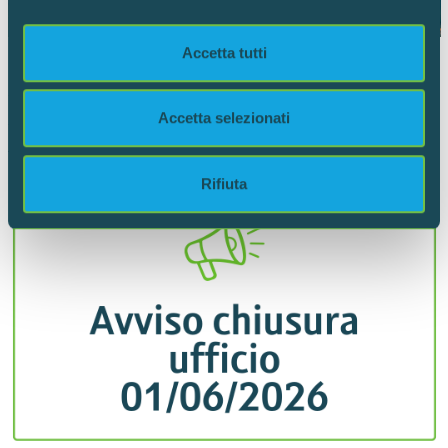
e imposta le tue preferenze nella
sezione dettagli
. Puoi
modificare o ritirare il tuo consenso in qualsiasi momento
Accetta tutti
30.03.2026
dalla Dichiarazione sui cookie.
Adeguamento ticket
Utilizziamo i cookie per personalizzare contenuti ed
Accetta selezionati
A partire dal 01/04/2026
annunci, per fornire funzionalità dei social media e per
analizzare il nostro traffico. Condividiamo inoltre
informazioni sul modo in cui utilizzi il nostro sito con i
Rifiuta
nostri partner che si occupano di analisi dei dati web,
pubblicità e social media, i quali potrebbero combinarle
con altre informazioni che hai fornito loro o che hanno
raccolto dal tuo utilizzo dei loro servizi.