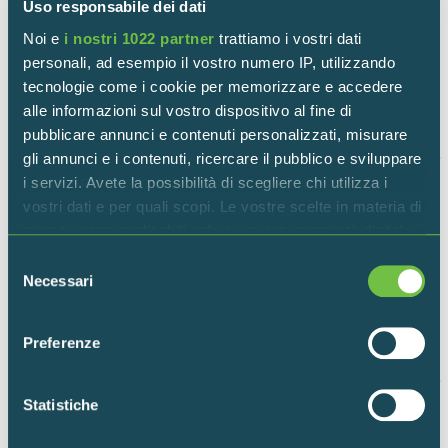
Uso responsabile dei dati
2025 – Relazione lepidotteri – Progetto Biohub
Noi e
i nostri 1022 partner
trattiamo i vostri dati
personali, ad esempio il vostro numero IP, utilizzando
tecnologie come i cookie per memorizzare e accedere
SCARICA
alle informazioni sul vostro dispositivo al fine di
pubblicare annunci e contenuti personalizzati, misurare
gli annunci e i contenuti, ricercare il pubblico e sviluppare
i servizi. Avete la possibilità di scegliere chi utilizza i
vostri dati e per quali scopi. Le vostre scelte in materia di
04.02.2026
privacy sono applicabili solo su questa proprietà digitale
2025 – Relazione flora – Progetto Biohub
in cui avete effettuato le vostre scelte. È possibile
Selezione
modificare o revocare il proprio consenso in qualsiasi
Necessari
del
momento dalla Dichiarazione sui cookie o facendo clic
consenso
SCARICA
sull'icona di attivazione della privacy.
Preferenze
Con il tuo consenso, vorremmo anche:
raccogliere informazioni sulla tua posizione
Statistiche
geografica, con un'approssimazione di qualche
04.02.2026