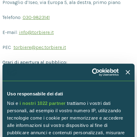
Provaglio d’Iseo, via Europa 5, ala destra, primo piano.
Telefono:
030-9823141
E-mail:
info@torbiere.it
PEC
torbiere@pec.torbiere.it
Orari di apertura al pubblico:
LUNEDÌ/ MARTEDÌ/ GIOVEDÌ
9.00 – 12.00 / 14.00 – 18.00
Uso responsabile dei dati
Noi e
i nostri 1022 partner
trattiamo i vostri dati
MERCOLEDÌ/VENERDÌ
personali, ad esempio il vostro numero IP, utilizzando
tecnologie come i cookie per memorizzare e accedere
9.00 – 12.00
alle informazioni sul vostro dispositivo al fine di
pubblicare annunci e contenuti personalizzati, misurare