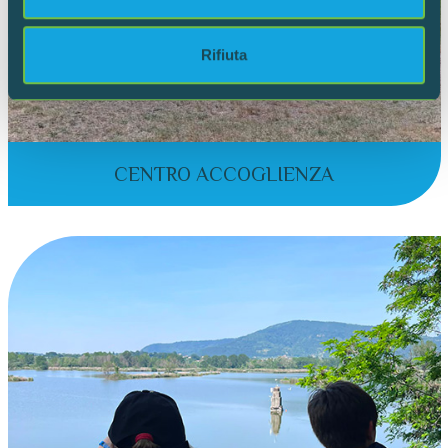
annunci, per fornire funzionalità dei social media e per
analizzare il nostro traffico. Condividiamo inoltre
informazioni sul modo in cui utilizzi il nostro sito con i
Rifiuta
nostri partner che si occupano di analisi dei dati web,
pubblicità e social media, i quali potrebbero combinarle
con altre informazioni che hai fornito loro o che hanno
raccolto dal tuo utilizzo dei loro servizi.
CENTRO ACCOGLIENZA