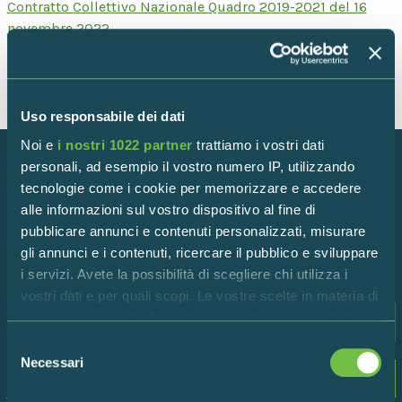
Contratto Collettivo Nazionale Quadro 2019-2021 del 16
novembre 2022
Uso responsabile dei dati
Noi e
i nostri 1022 partner
trattiamo i vostri dati
personali, ad esempio il vostro numero IP, utilizzando
tecnologie come i cookie per memorizzare e accedere
Iscriviti alla newsletter!
alle informazioni sul vostro dispositivo al fine di
pubblicare annunci e contenuti personalizzati, misurare
Rimani in contatto con la Riserva per scoprire tutte le
gli annunci e i contenuti, ricercare il pubblico e sviluppare
ultime novità!
i servizi. Avete la possibilità di scegliere chi utilizza i
vostri dati e per quali scopi. Le vostre scelte in materia di
privacy sono applicabili solo su questa proprietà digitale
in cui avete effettuato le vostre scelte. È possibile
Selezione
modificare o revocare il proprio consenso in qualsiasi
Necessari
del
Dichiaro di accettare i termini della
privacy
momento dalla Dichiarazione sui cookie o facendo clic
consenso
policy