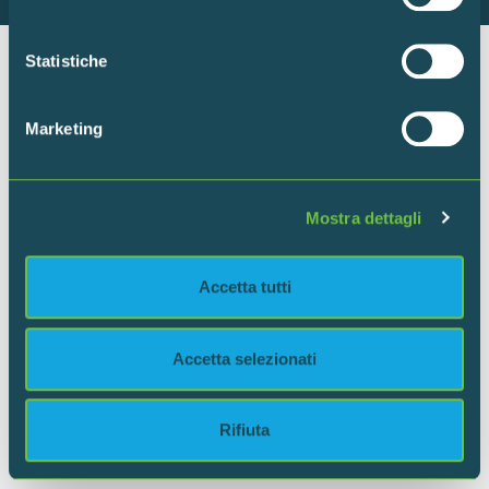
Con il tuo consenso, vorremmo anche:
raccogliere informazioni sulla tua posizione
Statistiche
geografica, con un'approssimazione di qualche
Ente per la gestione della Riserva Naturale “Torbiere del
metro,
Sebino”
Marketing
Identificare il tuo dispositivo, scansionandolo
Via Europa 5 – 25050 Provaglio d’Iseo (BS)
attivamente alla ricerca di caratteristiche specifiche
(impronte digitali).
+39 030 9823141
Mostra dettagli
Approfondisci come vengono elaborati i tuoi dati personali
info@torbiere.it
e imposta le tue preferenze nella
sezione dettagli
. Puoi
torbiere@pec.torbiere.it
modificare o ritirare il tuo consenso in qualsiasi momento
Accetta tutti
dalla Dichiarazione sui cookie.
C.F. 98010480170
Utilizziamo i cookie per personalizzare contenuti ed
Accetta selezionati
FAQ
annunci, per fornire funzionalità dei social media e per
News
analizzare il nostro traffico. Condividiamo inoltre
Newsletter
informazioni sul modo in cui utilizzi il nostro sito con i
Rifiuta
Amministrazione trasparente
nostri partner che si occupano di analisi dei dati web,
Albo pretorio
pubblicità e social media, i quali potrebbero combinarle