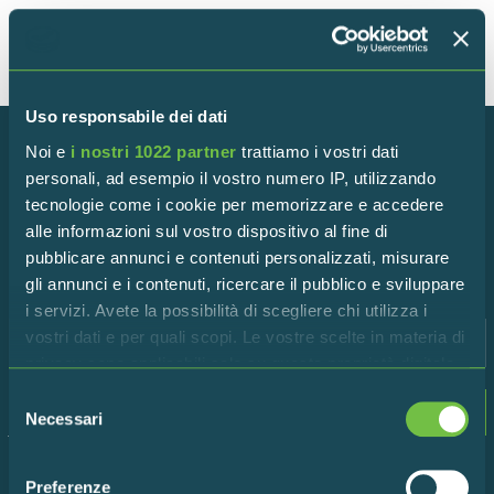
Uso responsabile dei dati
Noi e
i nostri 1022 partner
trattiamo i vostri dati
personali, ad esempio il vostro numero IP, utilizzando
Iscriviti alla newsletter!
tecnologie come i cookie per memorizzare e accedere
alle informazioni sul vostro dispositivo al fine di
Rimani in contatto con la Riserva per scoprire tutte le
pubblicare annunci e contenuti personalizzati, misurare
ultime novità!
gli annunci e i contenuti, ricercare il pubblico e sviluppare
i servizi. Avete la possibilità di scegliere chi utilizza i
vostri dati e per quali scopi. Le vostre scelte in materia di
privacy sono applicabili solo su questa proprietà digitale
in cui avete effettuato le vostre scelte. È possibile
Selezione
Dichiaro di accettare i termini della
privacy
modificare o revocare il proprio consenso in qualsiasi
Necessari
del
policy
momento dalla Dichiarazione sui cookie o facendo clic
consenso
sull'icona di attivazione della privacy.
Preferenze