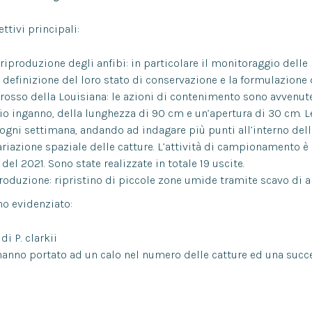
ttivi principali:
riproduzione degli anfibi: in particolare il monitoraggio delle
a definizione del loro stato di conservazione e la formulazione
sso della Louisiana: le azioni di contenimento sono avvenute 
o inganno, della lunghezza di 90 cm e un’apertura di 30 cm. L
 ogni settimana, andando ad indagare più punti all’interno della
riazione spaziale delle catture. L’attività di campionamento è
del 2021. Sono state realizzate in totale 19 uscite.
produzione: ripristino di piccole zone umide tramite scavo di
no evidenziato:
i P. clarkii
 hanno portato ad un calo nel numero delle catture ed una succ