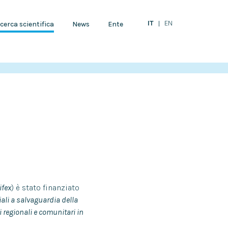
IT
EN
cerca scientifica
News
Ente
ifex
) è stato finanziato
iali a salvaguardia della
i regionali e comunitari in