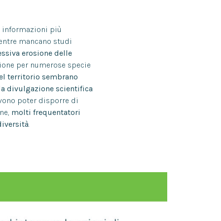
e informazioni più
 mentre mancano studi
essiva erosione delle
cazione per numerose specie
del territorio sembrano
a divulgazione scientifica
devono poter disporre di
ine,
molti frequentatori
diversità
.