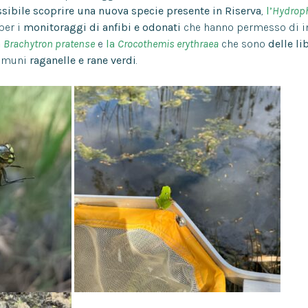
ssibile scoprire una nuova specie presente in Riserva
,
l’
Hydroph
per i
monitoraggi di anfibi e odonati
che hanno permesso di i
a
Brachytron pratense
e
la
Crocothemis erythraea
che sono
delle li
 comuni
raganelle e rane verdi
.