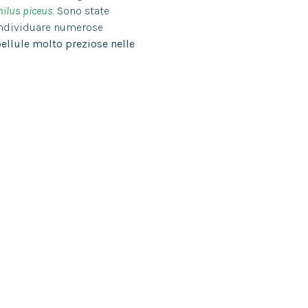
ilus piceus
. Sono state
ndividuare numerose
bellule molto preziose nelle