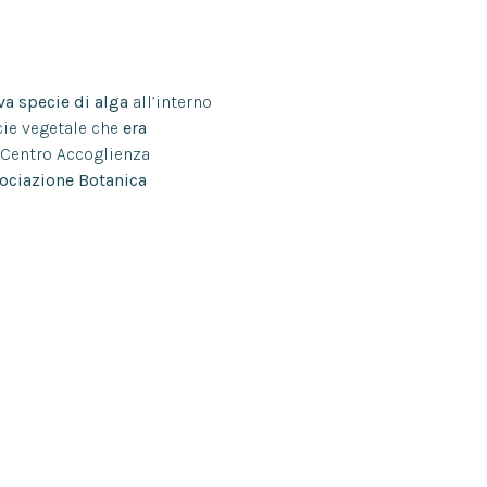
va specie di alga
all’interno
cie vegetale che
era
l Centro Accoglienza
ociazione Botanica