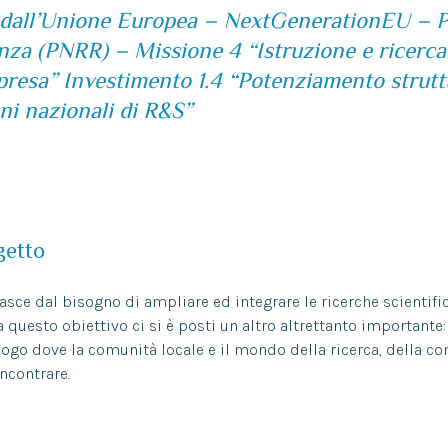
o dall’Unione Europea – NextGenerationEU – 
enza (PNRR) –
Missione 4 “Istruzione e ricerc
mpresa”
Investimento 1.4 “Potenziamento strutt
ni nazionali di R&S”
getto
asce dal bisogno di ampliare ed integrare le ricerche scientific
 a questo obiettivo ci si è posti un altro altrettanto important
uogo dove la comunità locale e il mondo della ricerca, della co
ncontrare.