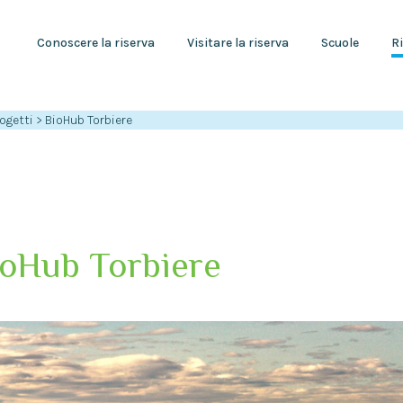
Conoscere la riserva
Visitare la riserva
Scuole
Ri
ogetti
>
BioHub Torbiere
ioHub Torbiere