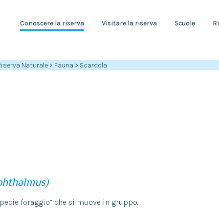
Conoscere la riserva
Visitare la riserva
Scuole
Ri
Riserva Naturale
>
Fauna
>
Scardola
phthalmus)
pecie foraggio” che si muove in gruppo.