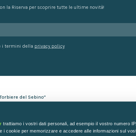
n la Riserva per scoprire tutte le ultime novità!
 i termini della
privacy policy
“Torbiere del Sebino”
FAQ
News
Newsletter
r
trattiamo i vostri dati personali, ad esempio il vostro numero IP
Amministrazion
e i cookie per memorizzare e accedere alle informazioni sul vos
Albo pretorio