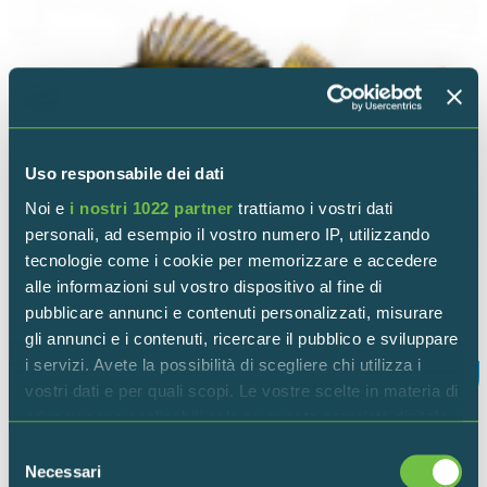
Uso responsabile dei dati
Noi e
i nostri 1022 partner
trattiamo i vostri dati
personali, ad esempio il vostro numero IP, utilizzando
tecnologie come i cookie per memorizzare e accedere
alle informazioni sul vostro dispositivo al fine di
pubblicare annunci e contenuti personalizzati, misurare
gli annunci e i contenuti, ricercare il pubblico e sviluppare
i servizi. Avete la possibilità di scegliere chi utilizza i
vostri dati e per quali scopi. Le vostre scelte in materia di
PERSICO REALE
privacy sono applicabili solo su questa proprietà digitale
in cui avete effettuato le vostre scelte. È possibile
Selezione
modificare o revocare il proprio consenso in qualsiasi
Necessari
del