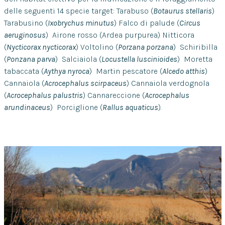
delle seguenti 14 specie target: Tarabuso (
Botaurus stellaris
)
Tarabusino (
Ixobrychus minutus
) Falco di palude (
Circus
aeruginosus
)
Airone rosso (Ardea purpurea) Nitticora
(
Nycticorax nycticorax
) Voltolino (
Porzana porzana
)
Schiribilla
(
Ponzana parva
)
Salciaiola (
Locustella luscinioides
)
Moretta
tabaccata (
Aythya nyroca
)
Martin pescatore (
Alcedo atthis
)
Cannaiola (
Acrocephalus scirpaceus
) Cannaiola verdognola
(
Acrocephalus palustris
) Cannareccione (
Acrocephalus
arundinaceus
)
Porciglione (
Rallus aquaticus
).