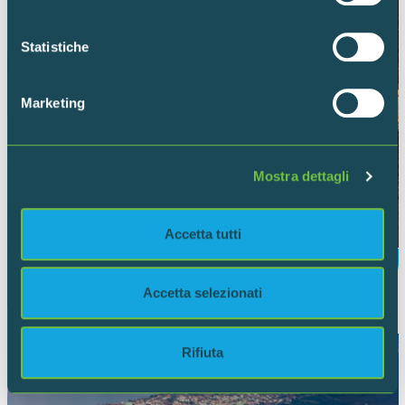
Con il tuo consenso, vorremmo anche:
raccogliere informazioni sulla tua posizione
Statistiche
geografica, con un'approssimazione di qualche
metro,
Marketing
Identificare il tuo dispositivo, scansionandolo
attivamente alla ricerca di caratteristiche specifiche
(impronte digitali).
Mostra dettagli
Approfondisci come vengono elaborati i tuoi dati personali
e imposta le tue preferenze nella
sezione dettagli
. Puoi
modificare o ritirare il tuo consenso in qualsiasi momento
Accetta tutti
dalla Dichiarazione sui cookie.
PROGETTO NUOVI STAGNI SRD04
Utilizziamo i cookie per personalizzare contenuti ed
Accetta selezionati
annunci, per fornire funzionalità dei social media e per
analizzare il nostro traffico. Condividiamo inoltre
informazioni sul modo in cui utilizzi il nostro sito con i
Rifiuta
nostri partner che si occupano di analisi dei dati web,
pubblicità e social media, i quali potrebbero combinarle