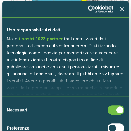
Uso responsabile dei dati
Torna indietro
Noi e
i nostri 1022 partner
trattiamo i vostri dati
personali, ad esempio il vostro numero IP, utilizzando
tecnologie come i cookie per memorizzare e accedere
alle informazioni sul vostro dispositivo al fine di
pubblicare annunci e contenuti personalizzati, misurare
gli annunci e i contenuti, ricercare il pubblico e sviluppare
ALTRI PROGETTI
i servizi. Avete la possibilità di scegliere chi utilizza i
vostri dati e per quali scopi. Le vostre scelte in materia di
privacy sono applicabili solo su questa proprietà digitale
in cui avete effettuato le vostre scelte. È possibile
Selezione
modificare o revocare il proprio consenso in qualsiasi
Necessari
del
momento dalla Dichiarazione sui cookie o facendo clic
consenso
sull'icona di attivazione della privacy.
Preferenze