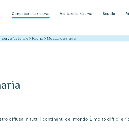
Conoscere la riserva
Visitare la riserva
Scuole
Ri
Riserva Naturale
>
Fauna
>
Mosca carnaria
aria
tro diffusa in tutti i continenti del mondo. È molto difficile r