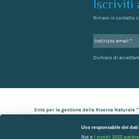
Iscriviti
Rimani in contatto co
Dichiaro di accettare
Ente per la gestione della Riserva Naturale 
Via Europa 5 – 25050 Provaglio d’Iseo (BS)
Uso responsabile dei dati
+39 030 9823141
Noi e
i nostri 1022 partne
info@torbiere.it