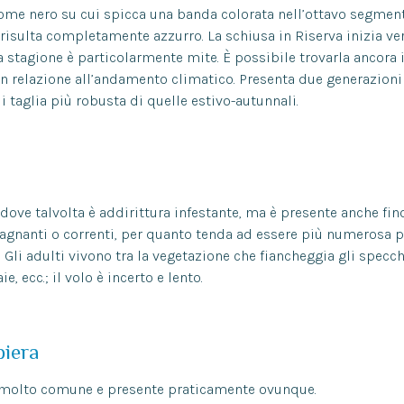
ome nero su cui spicca una banda colorata nell’ottavo segmen
sulta completamente azzurro. La schiusa in Riserva inizia ve
e la stagione è particolarmente mite. È possibile trovarla ancora 
in relazione all’andamento climatico. Presenta due generazioni
 taglia più robusta di quelle estivo-autunnali.
dove talvolta è addirittura infestante, ma è presente anche fi
agnanti o correnti, per quanto tenda ad essere più numerosa pr
Gli adulti vivono tra la vegetazione che fiancheggia gli specchi
ie, ecc.; il volo è incerto e lento.
biera
è molto comune e presente praticamente ovunque.