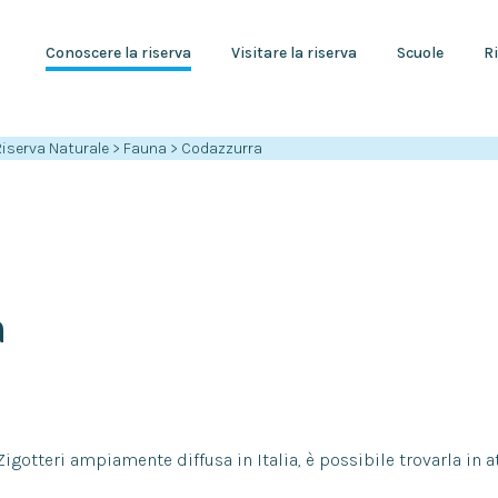
Conoscere la riserva
Visitare la riserva
Scuole
Ri
Riserva Naturale
>
Fauna
>
Codazzurra
a
igotteri ampiamente diffusa in Italia, è possibile trovarla in at