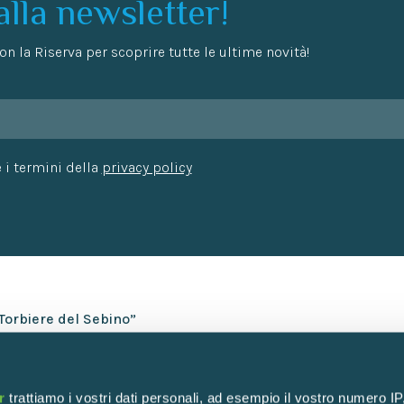
 alla newsletter!
n la Riserva per scoprire tutte le ultime novità!
 i termini della
privacy policy
“Torbiere del Sebino”
FAQ
News
Newsletter
r
trattiamo i vostri dati personali, ad esempio il vostro numero IP
Amministrazion