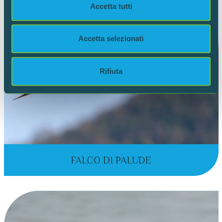
Accetta tutti
dalla Dichiarazione sui cookie.
Utilizziamo i cookie per personalizzare contenuti ed
Accetta selezionati
annunci, per fornire funzionalità dei social media e per
analizzare il nostro traffico. Condividiamo inoltre
informazioni sul modo in cui utilizzi il nostro sito con i
Rifiuta
nostri partner che si occupano di analisi dei dati web,
pubblicità e social media, i quali potrebbero combinarle
con altre informazioni che hai fornito loro o che hanno
raccolto dal tuo utilizzo dei loro servizi.
FALCO DI PALUDE