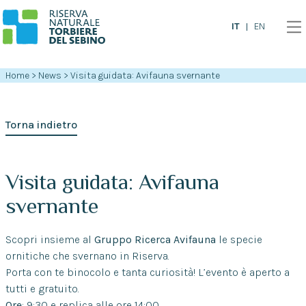
IT
EN
Home
>
News
>
Visita guidata: Avifauna svernante
Torna indietro
Visita guidata: Avifauna
svernante
Scopri insieme al
Gruppo Ricerca Avifauna
le specie
ornitiche che svernano in Riserva.
Porta con te binocolo e tanta curiosità! L’evento è aperto a
tutti e gratuito.
Ore
: 9:30 e replica alle ore 14:00