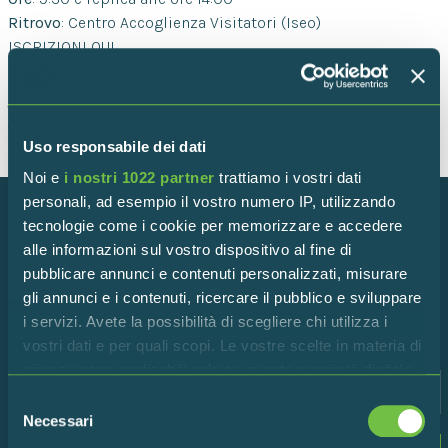
Ritrovo
: Centro Accoglienza Visitatori (Iseo)
ISCRIZIONI QUI
Torna indietro
Uso responsabile dei dati
Noi e
i nostri 1022 partner
trattiamo i vostri dati
personali, ad esempio il vostro numero IP, utilizzando
tecnologie come i cookie per memorizzare e accedere
Iscriviti alla newsletter!
alle informazioni sul vostro dispositivo al fine di
pubblicare annunci e contenuti personalizzati, misurare
Rimani in contatto con la Riserva per scoprire tutte le
gli annunci e i contenuti, ricercare il pubblico e sviluppare
ultime novità!
i servizi. Avete la possibilità di scegliere chi utilizza i
vostri dati e per quali scopi. Le vostre scelte in materia di
privacy sono applicabili solo su questa proprietà digitale
in cui avete effettuato le vostre scelte. È possibile
Selezione
modificare o revocare il proprio consenso in qualsiasi
Necessari
del
momento dalla Dichiarazione sui cookie o facendo clic
Dichiaro di accettare i termini della
privacy