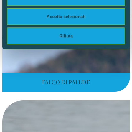
dalla Dichiarazione sui cookie.
Utilizziamo i cookie per personalizzare contenuti ed
Accetta selezionati
annunci, per fornire funzionalità dei social media e per
analizzare il nostro traffico. Condividiamo inoltre
informazioni sul modo in cui utilizzi il nostro sito con i
Rifiuta
nostri partner che si occupano di analisi dei dati web,
pubblicità e social media, i quali potrebbero combinarle
con altre informazioni che hai fornito loro o che hanno
raccolto dal tuo utilizzo dei loro servizi.
FALCO DI PALUDE