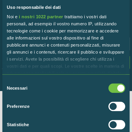
Iscriviti alla newsletter!
Uso responsabile dei dati
Rimani in contatto con la Riserva per scoprire tutte le
Noi e
i nostri 1022 partner
trattiamo i vostri dati
ultime novità!
personali, ad esempio il vostro numero IP, utilizzando
tecnologie come i cookie per memorizzare e accedere
alle informazioni sul vostro dispositivo al fine di
pubblicare annunci e contenuti personalizzati, misurare
gli annunci e i contenuti, ricercare il pubblico e sviluppare
i servizi. Avete la possibilità di scegliere chi utilizza i
Dichiaro di accettare i termini della
privacy
vostri dati e per quali scopi. Le vostre scelte in materia di
policy
privacy sono applicabili solo su questa proprietà digitale
in cui avete effettuato le vostre scelte. È possibile
Selezione
modificare o revocare il proprio consenso in qualsiasi
Necessari
del
momento dalla Dichiarazione sui cookie o facendo clic
consenso
sull'icona di attivazione della privacy.
Preferenze
Ente per la gestione della Riserva Naturale “Torbiere del
Con il tuo consenso, vorremmo anche:
Sebino”
raccogliere informazioni sulla tua posizione
Via Europa 5 – 25050 Provaglio d’Iseo (BS)
Statistiche
geografica, con un'approssimazione di qualche