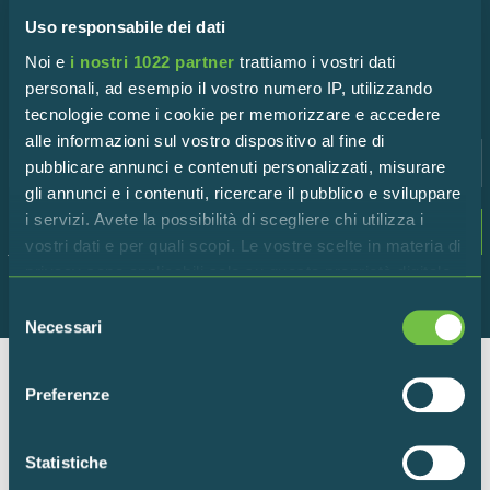
Iscriviti alla newsletter!
Uso responsabile dei dati
Rimani in contatto con la Riserva per scoprire tutte le
Noi e
i nostri 1022 partner
trattiamo i vostri dati
ultime novità!
personali, ad esempio il vostro numero IP, utilizzando
tecnologie come i cookie per memorizzare e accedere
alle informazioni sul vostro dispositivo al fine di
pubblicare annunci e contenuti personalizzati, misurare
gli annunci e i contenuti, ricercare il pubblico e sviluppare
i servizi. Avete la possibilità di scegliere chi utilizza i
Dichiaro di accettare i termini della
privacy
vostri dati e per quali scopi. Le vostre scelte in materia di
policy
privacy sono applicabili solo su questa proprietà digitale
in cui avete effettuato le vostre scelte. È possibile
Selezione
modificare o revocare il proprio consenso in qualsiasi
Necessari
del
momento dalla Dichiarazione sui cookie o facendo clic
consenso
sull'icona di attivazione della privacy.
Preferenze
Ente per la gestione della Riserva Naturale “Torbiere del
Con il tuo consenso, vorremmo anche:
Sebino”
raccogliere informazioni sulla tua posizione
Via Europa 5 – 25050 Provaglio d’Iseo (BS)
Statistiche
geografica, con un'approssimazione di qualche