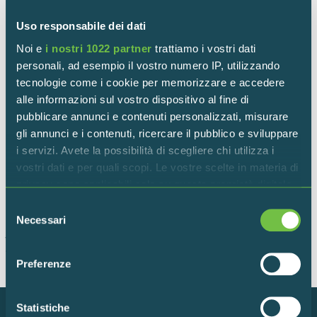
proponendo ogni anno una tematica diversa per permettere
Uso responsabile dei dati
di cogliere le diverse sfaccettature dell’area protetta.
Noi e
i nostri 1022 partner
trattiamo i vostri dati
personali, ad esempio il vostro numero IP, utilizzando
Informazioni utili:
tecnologie come i cookie per memorizzare e accedere
alle informazioni sul vostro dispositivo al fine di
La mostra è aperta il 14, 15, 21 e 22 dicembre 2024
pubblicare annunci e contenuti personalizzati, misurare
Ingresso gratuito
gli annunci e i contenuti, ricercare il pubblico e sviluppare
Un’occasione imperdibile per immergersi nella bellezza
i servizi. Avete la possibilità di scegliere chi utilizza i
della natura e riscoprirne il valore attraverso l’arte
vostri dati e per quali scopi. Le vostre scelte in materia di
fotografica.
privacy sono applicabili solo su questa proprietà digitale
in cui avete effettuato le vostre scelte. È possibile
Selezione
modificare o revocare il proprio consenso in qualsiasi
Necessari
del
momento dalla Dichiarazione sui cookie o facendo clic
Torna indietro
consenso
sull'icona di attivazione della privacy.
Preferenze
Con il tuo consenso, vorremmo anche:
raccogliere informazioni sulla tua posizione
Statistiche