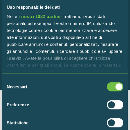
Iscriviti alla newsletter!
Uso responsabile dei dati
Rimani in contatto con la Riserva per scoprire tutte le
Noi e
i nostri 1022 partner
trattiamo i vostri dati
ultime novità!
personali, ad esempio il vostro numero IP, utilizzando
tecnologie come i cookie per memorizzare e accedere
alle informazioni sul vostro dispositivo al fine di
pubblicare annunci e contenuti personalizzati, misurare
gli annunci e i contenuti, ricercare il pubblico e sviluppare
i servizi. Avete la possibilità di scegliere chi utilizza i
Dichiaro di accettare i termini della
privacy
vostri dati e per quali scopi. Le vostre scelte in materia di
policy
privacy sono applicabili solo su questa proprietà digitale
in cui avete effettuato le vostre scelte. È possibile
Selezione
modificare o revocare il proprio consenso in qualsiasi
Necessari
del
momento dalla Dichiarazione sui cookie o facendo clic
consenso
sull'icona di attivazione della privacy.
Preferenze
Ente per la gestione della Riserva Naturale “Torbiere del
Con il tuo consenso, vorremmo anche:
Sebino”
raccogliere informazioni sulla tua posizione
Via Europa 5 – 25050 Provaglio d’Iseo (BS)
Statistiche
geografica, con un'approssimazione di qualche