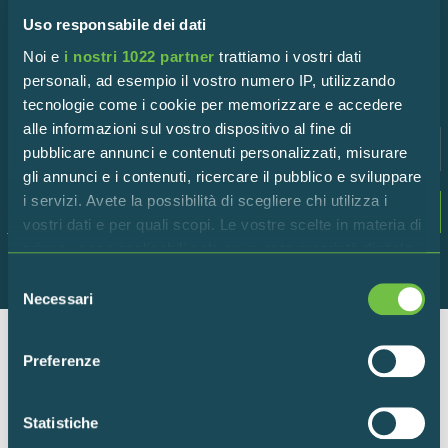
Iscriviti alla newsletter!
Uso responsabile dei dati
Rimani in contatto con la Riserva per scoprire tutte le
Noi e
i nostri 1022 partner
trattiamo i vostri dati
ultime novità!
personali, ad esempio il vostro numero IP, utilizzando
tecnologie come i cookie per memorizzare e accedere
alle informazioni sul vostro dispositivo al fine di
pubblicare annunci e contenuti personalizzati, misurare
gli annunci e i contenuti, ricercare il pubblico e sviluppare
i servizi. Avete la possibilità di scegliere chi utilizza i
Dichiaro di accettare i termini della
privacy
vostri dati e per quali scopi. Le vostre scelte in materia di
policy
privacy sono applicabili solo su questa proprietà digitale
in cui avete effettuato le vostre scelte. È possibile
Selezione
modificare o revocare il proprio consenso in qualsiasi
Necessari
del
momento dalla Dichiarazione sui cookie o facendo clic
consenso
sull'icona di attivazione della privacy.
Preferenze
Ente per la gestione della Riserva Naturale “Torbiere del
Con il tuo consenso, vorremmo anche:
Sebino”
raccogliere informazioni sulla tua posizione
Via Europa 5 – 25050 Provaglio d’Iseo (BS)
Statistiche
geografica, con un'approssimazione di qualche