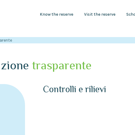
Know the reserve
Visit the reserve
Scho
arente
azione
trasparente
Controlli e rilievi