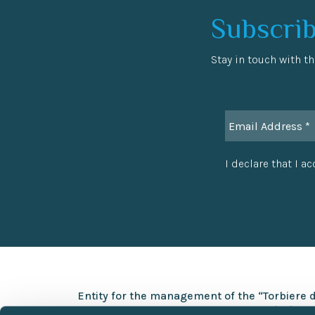
Subscrib
Stay in touch with th
I declare that I a
Entity for the management of the “Torbiere 
Via Europa 5 – 25050 Provaglio d’Iseo (BS)