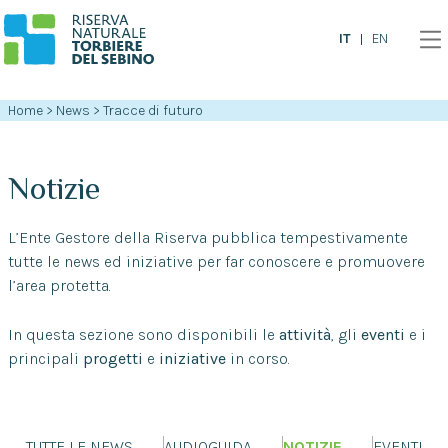
IT
EN
Home
>
News
>
Tracce di futuro
Notizie
L’Ente Gestore della Riserva pubblica tempestivamente
tutte le news ed iniziative per far conoscere e promuovere
l’area protetta.
In questa sezione sono disponibili le
attività
, gli
eventi
e i
principali
progetti
e
iniziative
in corso.
TUTTE LE NEWS
AUDIOGUIDA
NOTIZIE
EVENTI