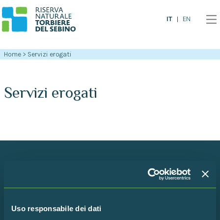
IT
EN
Home
>
Servizi erogati
Servizi erogati
Iscriviti alla newsletter!
Rimani in contatto con la Riserva per scoprire tutte le
Uso responsabile dei dati
ultime novità!