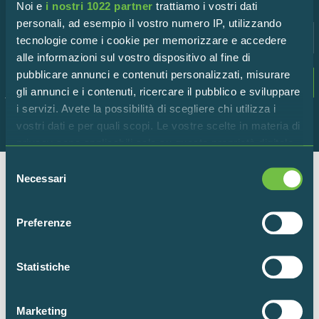
Noi e
i nostri 1022 partner
trattiamo i vostri dati
personali, ad esempio il vostro numero IP, utilizzando
tecnologie come i cookie per memorizzare e accedere
alle informazioni sul vostro dispositivo al fine di
pubblicare annunci e contenuti personalizzati, misurare
Dichiaro di accettare i termini della
privacy
gli annunci e i contenuti, ricercare il pubblico e sviluppare
policy
i servizi. Avete la possibilità di scegliere chi utilizza i
vostri dati e per quali scopi. Le vostre scelte in materia di
privacy sono applicabili solo su questa proprietà digitale
in cui avete effettuato le vostre scelte. È possibile
Selezione
modificare o revocare il proprio consenso in qualsiasi
Necessari
del
momento dalla Dichiarazione sui cookie o facendo clic
consenso
Ente per la gestione della Riserva Naturale “Torbiere del
sull'icona di attivazione della privacy.
Sebino”
Preferenze
Via Europa 5 – 25050 Provaglio d’Iseo (BS)
Con il tuo consenso, vorremmo anche:
raccogliere informazioni sulla tua posizione
Statistiche
+39 030 9823141
geografica, con un'approssimazione di qualche
info@torbiere.it
metro,
torbiere@pec.torbiere.it
Marketing
Identificare il tuo dispositivo, scansionandolo