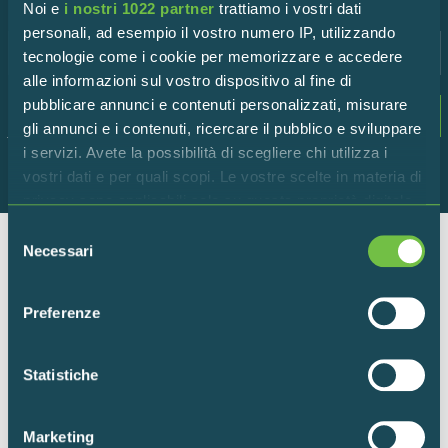
Noi e
i nostri 1022 partner
trattiamo i vostri dati
personali, ad esempio il vostro numero IP, utilizzando
tecnologie come i cookie per memorizzare e accedere
alle informazioni sul vostro dispositivo al fine di
pubblicare annunci e contenuti personalizzati, misurare
Dichiaro di accettare i termini della
privacy
gli annunci e i contenuti, ricercare il pubblico e sviluppare
policy
i servizi. Avete la possibilità di scegliere chi utilizza i
vostri dati e per quali scopi. Le vostre scelte in materia di
privacy sono applicabili solo su questa proprietà digitale
in cui avete effettuato le vostre scelte. È possibile
Selezione
modificare o revocare il proprio consenso in qualsiasi
Necessari
del
momento dalla Dichiarazione sui cookie o facendo clic
consenso
Ente per la gestione della Riserva Naturale “Torbiere del
sull'icona di attivazione della privacy.
Sebino”
Preferenze
Via Europa 5 – 25050 Provaglio d’Iseo (BS)
Con il tuo consenso, vorremmo anche:
raccogliere informazioni sulla tua posizione
Statistiche
+39 030 9823141
geografica, con un'approssimazione di qualche
info@torbiere.it
metro,
torbiere@pec.torbiere.it
Marketing
Identificare il tuo dispositivo, scansionandolo