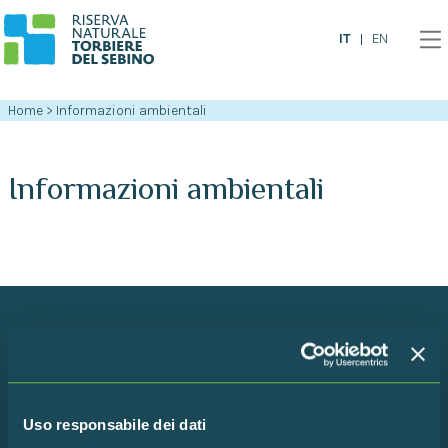
IT
EN
Home
>
Informazioni ambientali
Informazioni ambientali
Iscriviti alla newsletter!
Rimani in contatto con la Riserva per scoprire tutte le
Uso responsabile dei dati
ultime novità!