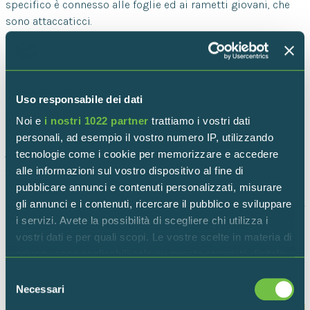
specifico è connesso alle foglie ed ai rametti giovani, che
sono attaccaticci.
Osservazioni
In Riserva è possibile trovarlo nei boschetti paludosi.
Uso responsabile dei dati
Noi e
i nostri 1022 partner
trattiamo i vostri dati
personali, ad esempio il vostro numero IP, utilizzando
tecnologie come i cookie per memorizzare e accedere
Torna indietro
alle informazioni sul vostro dispositivo al fine di
pubblicare annunci e contenuti personalizzati, misurare
gli annunci e i contenuti, ricercare il pubblico e sviluppare
i servizi. Avete la possibilità di scegliere chi utilizza i
vostri dati e per quali scopi. Le vostre scelte in materia di
privacy sono applicabili solo su questa proprietà digitale
ALTRI IN FLORA
in cui avete effettuato le vostre scelte. È possibile
Selezione
modificare o revocare il proprio consenso in qualsiasi
Necessari
del
momento dalla Dichiarazione sui cookie o facendo clic
consenso