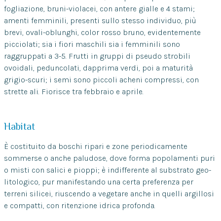
fogliazione, bruni-violacei, con antere gialle e 4 stami;
amenti femminili, presenti sullo stesso individuo, più
brevi, ovali-oblunghi, color rosso bruno, evidentemente
picciolati; sia i fiori maschili sia i femminili sono
raggruppati a 3-5. Frutti in gruppi di pseudo strobili
ovoidali, peduncolati, dapprima verdi, poi a maturità
grigio-scuri; i semi sono piccoli acheni compressi, con
strette ali. Fiorisce tra febbraio e aprile.
Habitat
È costituito da boschi ripari e zone periodicamente
sommerse o anche paludose, dove forma popolamenti puri
o misti con salici e pioppi; è indifferente al substrato geo-
litologico, pur manifestando una certa preferenza per
terreni silicei, riuscendo a vegetare anche in quelli argillosi
e compatti, con ritenzione idrica profonda.