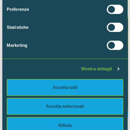
sull'icona di attivazione della privacy.
Preferenze
Con il tuo consenso, vorremmo anche:
raccogliere informazioni sulla tua posizione
Statistiche
geografica, con un'approssimazione di qualche
metro,
Marketing
Identificare il tuo dispositivo, scansionandolo
attivamente alla ricerca di caratteristiche specifiche
(impronte digitali).
Mostra dettagli
Approfondisci come vengono elaborati i tuoi dati personali
e imposta le tue preferenze nella
sezione dettagli
. Puoi
modificare o ritirare il tuo consenso in qualsiasi momento
Accetta tutti
dalla Dichiarazione sui cookie.
Utilizziamo i cookie per personalizzare contenuti ed
Accetta selezionati
annunci, per fornire funzionalità dei social media e per
analizzare il nostro traffico. Condividiamo inoltre
CARICE
informazioni sul modo in cui utilizzi il nostro sito con i
Rifiuta