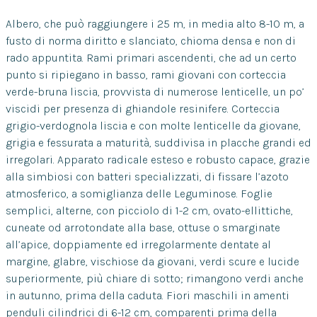
Albero, che può raggiungere i 25 m, in media alto 8-10 m, a
fusto di norma diritto e slanciato, chioma densa e non di
rado appuntita. Rami primari ascendenti, che ad un certo
punto si ripiegano in basso, rami giovani con corteccia
verde-bruna liscia, provvista di numerose lenticelle, un po’
viscidi per presenza di ghiandole resinifere. Corteccia
grigio-verdognola liscia e con molte lenticelle da giovane,
grigia e fessurata a maturità, suddivisa in placche grandi ed
irregolari. Apparato radicale esteso e robusto capace, grazie
alla simbiosi con batteri specializzati, di fissare l’azoto
atmosferico, a somiglianza delle Leguminose. Foglie
semplici, alterne, con picciolo di 1-2 cm, ovato-ellittiche,
cuneate od arrotondate alla base, ottuse o smarginate
all’apice, doppiamente ed irregolarmente dentate al
margine, glabre, vischiose da giovani, verdi scure e lucide
superiormente, più chiare di sotto; rimangono verdi anche
in autunno, prima della caduta. Fiori maschili in amenti
penduli cilindrici di 6-12 cm, comparenti prima della