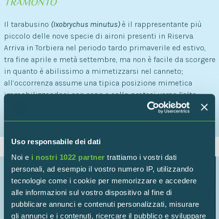
TRAMONTO
Il tarabusino
(Ixobrychus minutus)
è il rappresentante più
piccolo delle nove specie di aironi presenti in Riserva.
Arriva in Torbiera nel periodo tardo primaverile ed estivo,
tra fine aprile e metà settembre, ma non è facile da scorgere
in quanto è abilissimo a mimetizzarsi nel canneto;
all’occorrenza assume una tipica posizione mimetica
immobilizzandosi con capo e collo protesi verso l’alto
imitando le canne palustri.
Uso responsabile dei dati
Noi e
i nostri 1022 partner
trattiamo i vostri dati
personali, ad esempio il vostro numero IP, utilizzando
tecnologie come i cookie per memorizzare e accedere
alle informazioni sul vostro dispositivo al fine di
pubblicare annunci e contenuti personalizzati, misurare
gli annunci e i contenuti, ricercare il pubblico e sviluppare