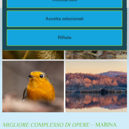
dalla Dichiarazione sui cookie.
Utilizziamo i cookie per personalizzare contenuti ed
Accetta selezionati
annunci, per fornire funzionalità dei social media e per
analizzare il nostro traffico. Condividiamo inoltre
informazioni sul modo in cui utilizzi il nostro sito con i
Rifiuta
nostri partner che si occupano di analisi dei dati web,
pubblicità e social media, i quali potrebbero combinarle
con altre informazioni che hai fornito loro o che hanno
raccolto dal tuo utilizzo dei loro servizi.
MIGLIORE COMPLESSO DI OPERE
– MARINA